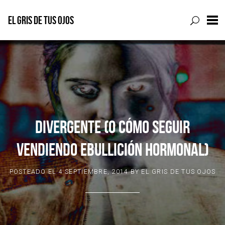
EL GRIS DE TUS OJOS
Skip
to
content
DIVERGENTE (O CÓMO SEGUIR
VENDIENDO EBULLICIÓN HORMONAL)
POSTEADO EL
4 SEPTIEMBRE, 2014
BY
EL GRIS DE TUS OJOS