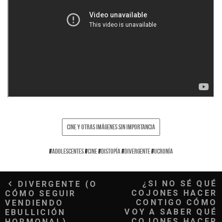
CINE Y OTRAS IMÁGENES SIN IMPORTANCIA
#
ADOLESCENTES
#
CINE
#
DISTOPÍA
#
DIVERGENTE
#
UCRONÍA
Navegación
¿SI NO SÉ QUÉ
DIVERGENTE (O
COJONES HACER
CÓMO SEGUIR
de
CONTIGO CÓMO
VENDIENDO
VOY A SABER QUÉ
EBULLICIÓN
COJONES HACER
HORMONAL)