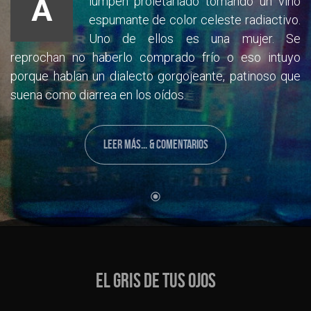
A
lumpen proletariado tomando un vino
espumante de color celeste radiactivo.
Uno de ellos es una mujer. Se
reprochan no haberlo comprado frío o eso intuyo
porque hablan un dialecto gorgojeante, patinoso que
suena como diarrea en los oídos.
LEER MÁS... & COMENTARIOS
EL GRIS DE TUS OJOS