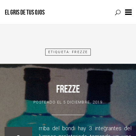
EL GRIS DE TUS OJOS
Skip
to
content
ETIQUETA:
FREZZE
FREZZE
POSTEADO EL
5 DICIEMBRE, 2019
rriba del bondi hay 3 integrantes del