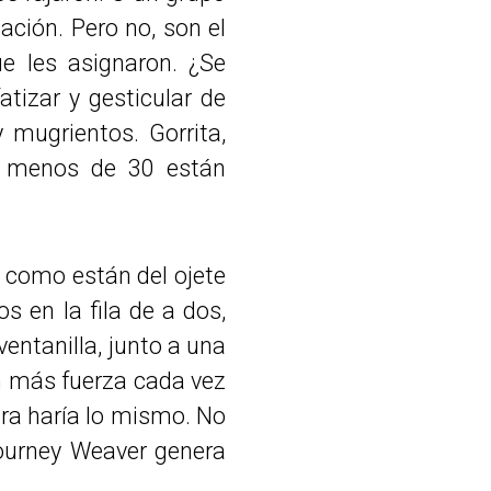
ación. Pero no, son el
ue les asignaron. ¿Se
tizar y gesticular de
mugrientos. Gorrita,
en menos de 30 están
o como están del ojete
s en la fila de a dos,
ventanilla, junto a una
on más fuerza cada vez
era haría lo mismo. No
igourney Weaver genera