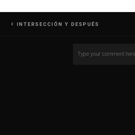
Navegación
INTERSECCIÓN Y DESPUÉS
de
entradas