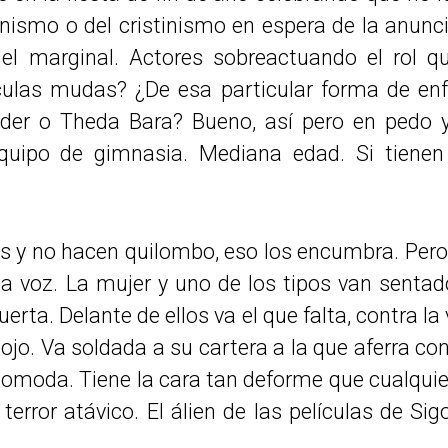
anismo o del cristinismo en espera de la anunci
 del marginal. Actores sobreactuando el rol q
culas mudas? ¿De esa particular forma de enfa
er o Theda Bara? Bueno, así pero en pedo y 
equipo de gimnasia. Mediana edad. Si tien
os y no hacen quilombo, eso los encumbra. Per
a voz. La mujer y uno de los tipos van sentado
uerta. Delante de ellos va el que falta, contra la 
reojo. Va soldada a su cartera a la que aferra c
comoda. Tiene la cara tan deforme que cualqui
r terror atávico. El álien de las películas de S