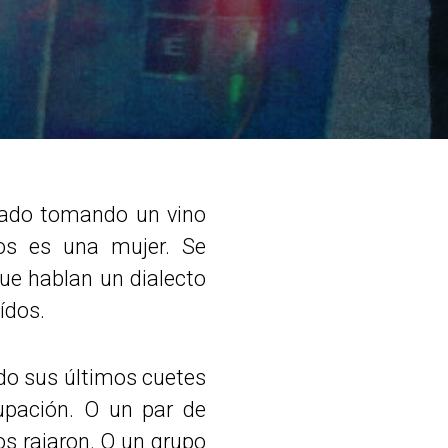
riado tomando un vino
los es una mujer. Se
ue hablan un dialecto
ídos.
ndo sus últimos cuetes
upación. O un par de
os rajaron. O un grupo