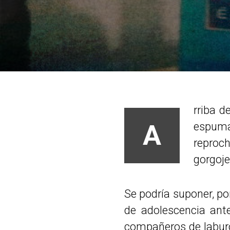
rriba d
A
espuma
reproch
gorgoje
Se podría suponer, po
de adolescencia ant
compañeros de labur