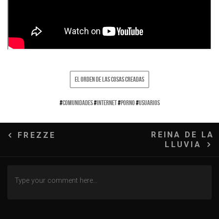
EL ORDEN DE LAS COSAS CREADAS
#
COMUNIDADES
#
INTERNET
#
PORNO
#
USUARIOS
Navegación
REINA DE LA
FREZZE
LLUVIA
de
entradas