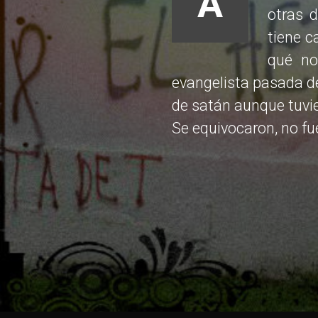
A
otras d
tiene 
qué no
evangelista pasada de
de satán aunque tuvie
Se equivocaron, no fu