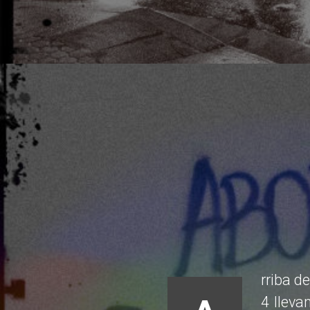
rriba d
4 lleva