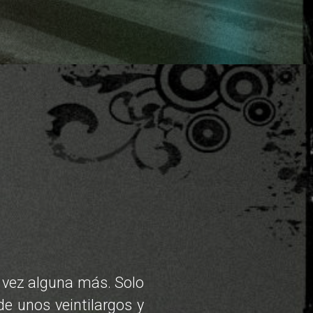
 vez alguna más. Solo
de unos veintilargos y