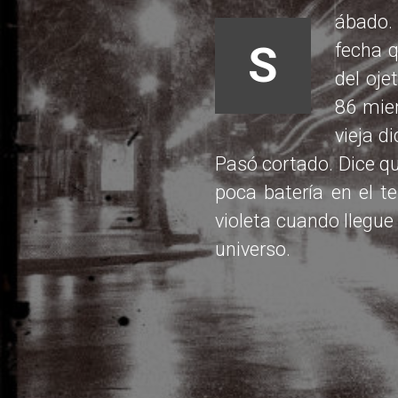
ábado.
S
fecha 
del oje
86 mie
vieja d
Pasó cortado. Dice qu
poca batería en el te
violeta cuando llegue 
universo.