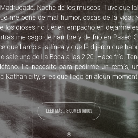
 Madrugada. Noche de los museos. Tuve que la
que me pone de mal humor, cosas de la vida. 
te los dioses no tienen empacho en dejarme e
ntras me cago de hambre y de frío en Paseo C
ice que llamó a la línea y que le dijeron que habí
e sale uno de La Boca a las 2:20. Hace frío. 
l
éfono. La necesito para pedirme un remís, u
a Kathan city, si es que llego en algún momento
LEER MÁS... & COMENTARIOS