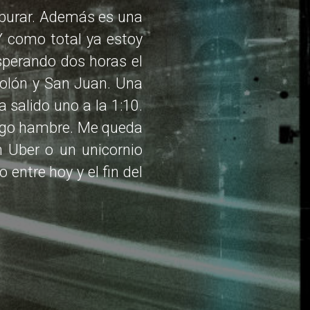
burar. Además es una
Y como total ya estoy
sperando dos horas el
olón y San Juan. Una
a salido uno a la 1:10.
Tengo hambre. Me queda
n Uber o un unicornio
 entre hoy y el fin del