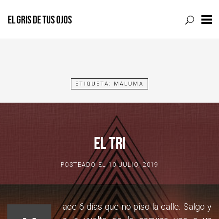
EL GRIS DE TUS OJOS
Skip
to
content
ETIQUETA:
MALUMA
EL TRI
POSTEADO EL
10 JULIO, 2019
ace 6 días que no piso la calle. Salgo y