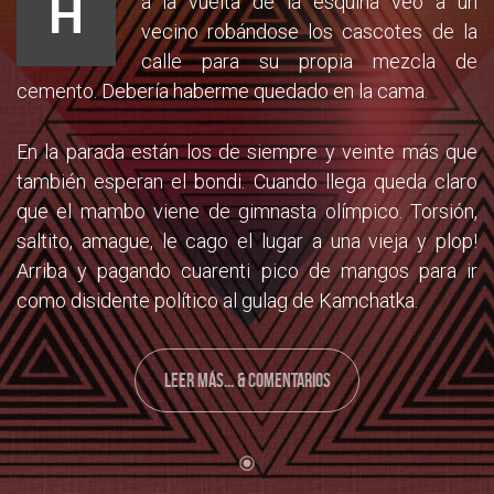
H
a la vuelta de la esquina veo a un
vecino robándose los cascotes de la
calle para su propia mezcla de
cemento. Debería haberme quedado en la cama.
En la parada están los de siempre y veinte más que
también esperan el bondi. Cuando llega queda claro
que el mambo viene de gimnasta olímpico. Torsión,
saltito, amague, le cago el lugar a una vieja y plop!
Arriba y pagando cuarenti pico de mangos para ir
como disidente político al gulag de
Kamchatka.
LEER MÁS... & COMENTARIOS