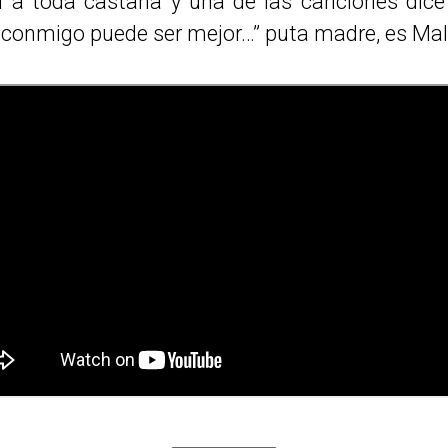
 a toda castaña y una de las canciones dice
 conmigo puede ser mejor…” puta madre, es Ma