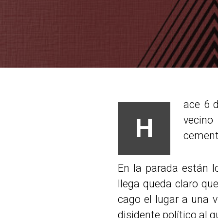
ace 6 d
H
vecino
cement
En la parada están 
llega queda claro qu
cago el lugar a una 
disidente político al 