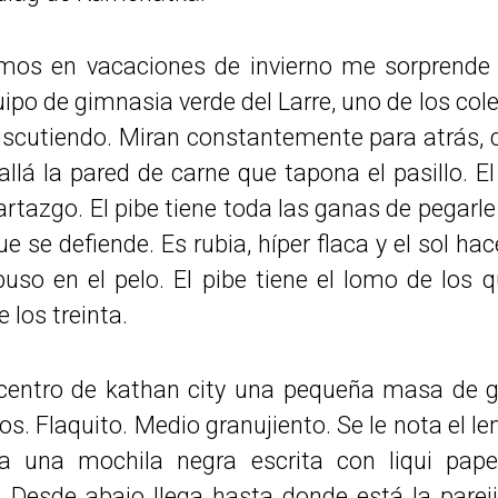
os en vacaciones de invierno me sorprende v
ipo de gimnasia verde del Larre, uno de los co
iscutiendo. Miran constantemente para atrás, c
llá la pared de carne que tapona el pasillo. E
artazgo. El pibe tiene toda las ganas de pegarl
e se defiende. Es rubia, híper flaca y el sol hace 
puso en el pelo. El pibe tiene el lomo de los 
 los treinta.
entro de kathan city una pequeña masa de ge
los. Flaquito. Medio granujiento. Se le nota el l
a una mochila negra escrita con liqui pap
 Desde abajo llega hasta donde está la pareji