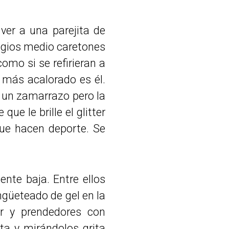
er a una parejita de
legios medio caretones
omo si se refirieran a
l más acalorado es él.
e un zamarrazo pero la
que le brille el glitter
que hacen deporte. Se
nte baja. Entre ellos
engüeteado de gel en la
er y prendedores con
ta y mirándolos grita