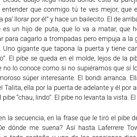
e entender que conmigo tú te ves mejor, que 
 pa’ llorar por él” y hace un bailecito. El de arr
e es un hijo de puta, que lo va a matar, que 
jar para cagarlo a trompadas pero empuja a la
. Uno gigante que tapona la puerta y tiene cam
o”. El pibe se queda en el molde, lejos de la p
 no lo conoce como si no supiéramos que sí lo 
moroso súper interesante. El bondi arranca. Ell
l Talita, ella por la puerta de adelante y él por 
al pibe “chau, lindo”. El pibe no levanta la vista. 
la secuencia, en la frase que le tiró el pibe de
e dónde me suena? Así hasta Laferrere To