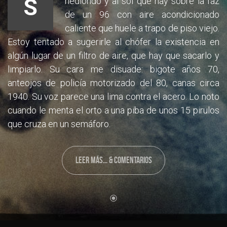
S
hediondo y al sol que hay sobre la faz
de un 96 con aire acondicionado
caliente que huele a trapo de piso viejo.
Estoy tentado a sugerirle al chófer la existencia en
algún lugar de un filtro de aire, que hay que sacarlo y
limpiarlo. Su cara me disuade: bigote años 70,
anteojos de policía motorizado del 80, canas circa
1940. Su voz parece una lima contra el acero. Lo noto
cuando le menta el orto a una piba de unos 15 pirulos
que cruza en un sem
áforo.
LEER MÁS... & COMENTARIOS