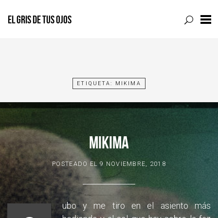
EL GRIS DE TUS OJOS
Skip
to
content
ETIQUETA:
MIKIMA
MIKIMA
POSTEADO EL
9 NOVIEMBRE, 2018
ubo y me tiro en el asiento más