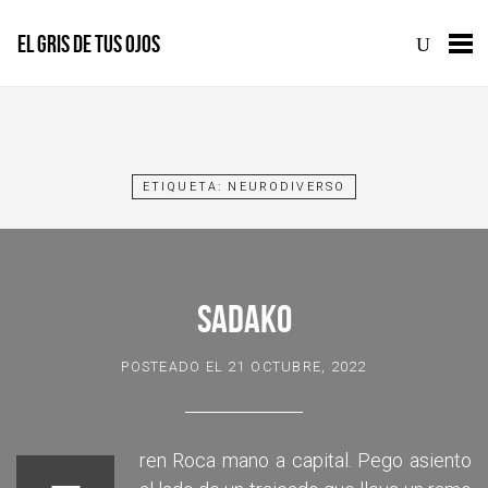
EL GRIS DE TUS OJOS
Skip
to
content
ETIQUETA:
NEURODIVERSO
SADAKO
POSTEADO EL
21 OCTUBRE, 2022
ren Roca mano a capital. Pego asiento