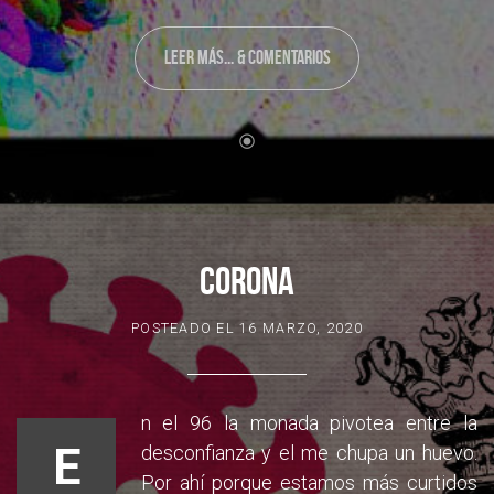
LEER MÁS... & COMENTARIOS
CORONA
POSTEADO EL
16 MARZO, 2020
n el 96 la monada pivotea entre la
E
desconfianza y el me chupa un huevo.
Por ahí porque estamos más curtidos