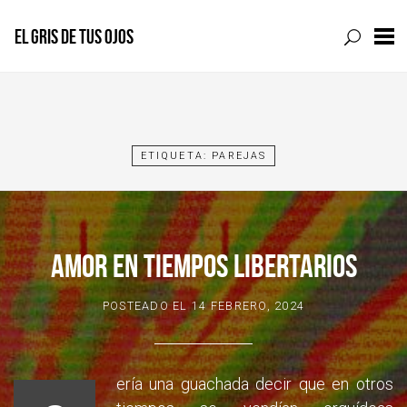
EL GRIS DE TUS OJOS
Skip
to
content
ETIQUETA:
PAREJAS
AMOR EN TIEMPOS LIBERTARIOS
POSTEADO EL
14 FEBRERO, 2024
ería una guachada decir que en otros