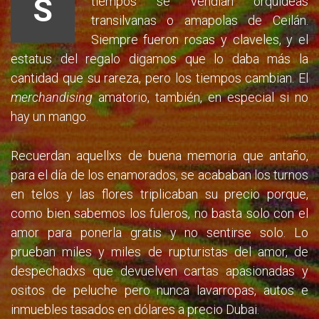
S
tiempos se vendían orquídeas
transilvanas o amapolas de Ceilán.
Siempre fueron rosas y claveles, y el
estatus del regalo digamos que lo daba más la
cantidad que su rareza, pero los tiempos cambian. El
merchandising
amatorio, también, en especial si no
hay un mango.
Recuerdan aquellxs de buena memoria que antaño,
para el día de los enamorados, se acababan los turnos
en telos y las flores triplicaban su precio porque,
como bien sabemos los fuleros, no basta solo con el
amor para ponerla gratis y no sentirse solo. Lo
prueban miles y miles de rupturistas del amor, de
despechadxs que devuelven cartas apasionadas y
ositos de peluche pero nunca lavarropas, autos e
inmuebles tasados en dólares a precio Dubai.