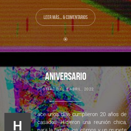
LEER MÁS... & COMENTARIOS
ANIVERSARIO
POSTEADO EL
8 ABRIL, 2022
ace unos días cumplieron 20 años de
H
casados. Hicieron una reunión chica,
para la familia, los íntimos y un grupete