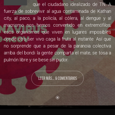
que el ciudadano idealizado de TN. A
fuerza de sobrevivir al agua contaminada de Kathan
city, al paco, a la policía, al cólera, al dengue y al
macrismo nos hemos convertido en extremófilos,
esos organismos que viven en lugares imposibles
donde otro ser vivo caga la fruta al instante. Así que
no sorprende que a pesar de la paranoia colectiva
arriba del bondi la gente comparta el mate, se tosa a
pulmón libre y se bese sin pudor.
LEER MÁS... & COMENTARIOS