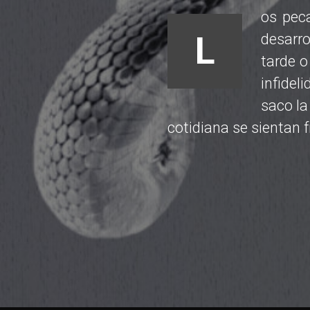
os pec
L
desarro
tarde o
infidel
saco la
cotidiana se sientan f