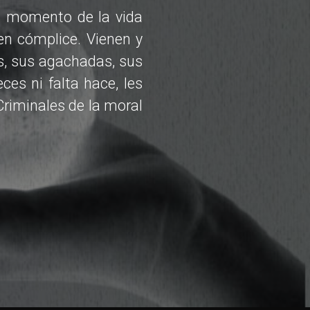
n momento de la vida
en cómplice. Vienen y
s, sus agachadas, sus
ces ni falta hace, les
Criminales de la moral