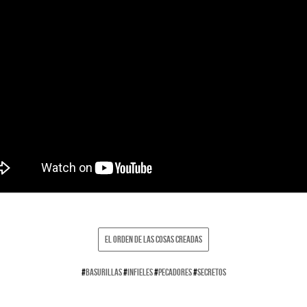
EL ORDEN DE LAS COSAS CREADAS
#
BASURILLAS
#
INFIELES
#
PECADORES
#
SECRETOS