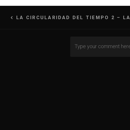
Navegación
LA CIRCULARIDAD DEL TIEMPO 2 – L
de
entradas