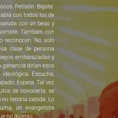
ocos. Petisón. Bigote.
Habla con todos los de
s saluda con un beso y
 nombre. También con
 lo reconocen. No solo
esa clase de persona
 viejos, embarazadas y
a ganancia dirían esos
n ideológica. Escucha,
apado. Espera. Tal vez
nutos de conocerte, se
 no tendría cabida. Lo
uma, un evangelista
ue no quieras.