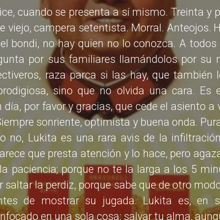
dice, cuando se presenta a sí mismo. Treinta y p
e viejo, campera setentista. Morral. Anteojos. 
 del bondi, no hay quien no lo conozca. A todo
egunta por sus familiares llamándolos por su
ectiveros, raza parca si las hay, que también
rodigiosa, sino que no olvida una cara. Es 
día, por favor y gracias, que cede el asiento a
iempre sonriente, optimista y buena onda. Pur
o no, Lukita es una rara avis de la infiltració
rece que presta atención y lo hace, pero agaz
la paciencia; porque no te la larga a los 5 mi
r saltar la perdiz, porque sabe que de otro modo
ntes de mostrar su jugada. Lukita es, en s
enfocado en una sola cosa: salvar tu alma, aunq