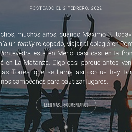
POSTEADO EL
2 FEBRERO, 2022
chos, muchos años, cuando Máximo K. todaví
nía un
family
re copado, viajar al colegio en Po
Pontevedra está en Merlo, casi casi en la fro
á en La Matanza. Digo casi porque antes, yend
 Las Torres, que se llama así porque hay…tor
 unos campeones para bautizar lugares.
LEER MÁS... & COMENTARIOS