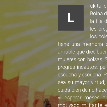
ukita, 
L
Boina d
la fila
les pr
los col
tiene una memoria p
amable que dice buen 
mujeres con bolsas. S
progres incautos, per
escucha y escucha. Pa
sea su mayor virtud, 
cuida bien de no hace
vi esperar meses a
motivado, militante, 