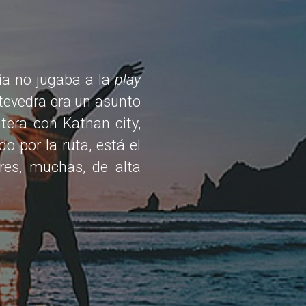
a no jugaba a la
play
ntevedra era un asunto
ntera con Kathan city,
o por la ruta, está el
res, muchas, de alta