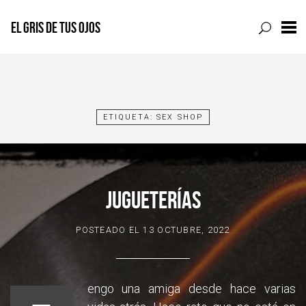
EL GRIS DE TUS OJOS
Skip
to
content
ETIQUETA:
SEX SHOP
JUGUETERÍAS
POSTEADO EL
13 OCTUBRE, 2022
engo una amiga desde hace varias