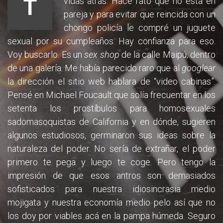
T
vidas atrás. Hace rato que no está en
pareja y para evitar que reincida con un
chongo policía le compré un juguete
sexual por su cumpleaños. Hay confianza para eso.
Voy buscarlo. Es un
sex shop
de la calle Maipú, dentro
de una galería. Me había parecido raro que al
googlear
la dirección el sitio web hablara de “video cabinas”.
Pensé en Michael Foucault que solía frecuentar en los
setenta los prostíbulos para homosexuales
sadomasoquistas de California y en dónde, sugieren
algunos estudiosos, germinaron sus ideas sobre la
naturaleza del poder. No sería de extrañar, el poder
primero te pega y luego te coge. Pero tengo la
impresión de que esos antros son demasiados
sofisticados para nuestra idiosincrasia medio
mojigata y nuestra economía medio pelo así que no
los doy por viables acá en la pampa húmeda. Seguro