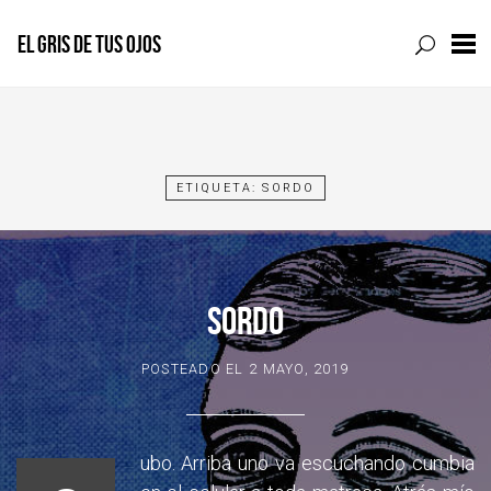
EL GRIS DE TUS OJOS
Skip
to
content
ETIQUETA:
SORDO
SORDO
POSTEADO EL
2 MAYO, 2019
ubo. Arriba uno va escuchando cumbia