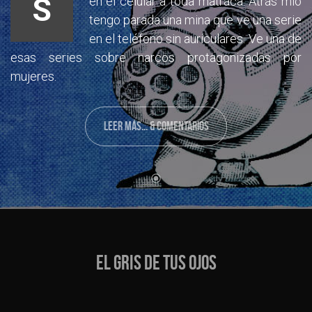
S
en el celular a toda matraca. Atrás mío
tengo parada una mina que ve una serie
en el teléfono sin auriculares. Ve una de
esas series sobre narcos protagonizadas por
mujeres.
LEER MÁS... & COMENTARIOS
EL GRIS DE TUS OJOS