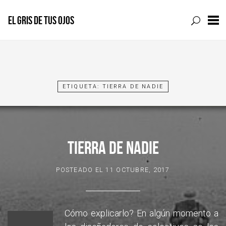
EL GRIS DE TUS OJOS
Skip
to
content
ETIQUETA:
TIERRA DE NADIE
TIERRA DE NADIE
POSTEADO EL
11 OCTUBRE, 2017
Cómo explicarlo? En algún momento a