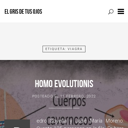
EL GRIS DE TUS OJOS
Skip
to
content
ETIQUETA:
VIAGRA
HOMO EVOLUTIONIS
POSTEADO EL
11 FEBRERO, 2022
edro Goyena y José María Moreno.