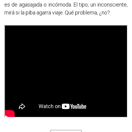
es de agasajada o incómoda. El tipo, un inconsciente,
mirá si la piba agarra viaje. Qué problema, ¿no?