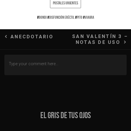
POSTALES URGENTES
#
BONDI
#
DISFUNCIÓN ERÉCTIL
#
PITO
#
VIAGRA
Navegación
SAN VALENTÍN 3 –
ANECDOTARIO
NOTAS DE USO
de
entradas
EL GRIS DE TUS OJOS