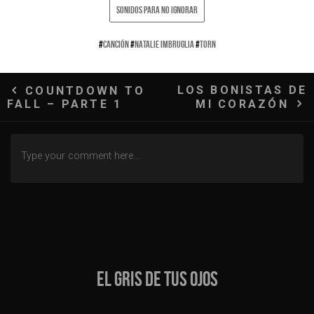
SONIDOS PARA NO IGNORAR
#
CANCIÓN
#
NATALIE IMBRUGLIA
#
TORN
Navegación
LOS BONISTAS DE
COUNTDOWN TO
FALL – PARTE 1
MI CORAZÓN
de
entradas
EL GRIS DE TUS OJOS