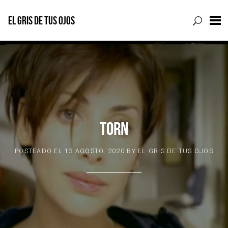
EL GRIS DE TUS OJOS
Skip
to
content
TORN
POSTEADO EL
13 AGOSTO, 2020
BY
EL GRIS DE TUS OJOS