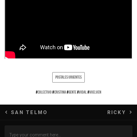
POSTALES URGENTES
#
COLECTIVO
#
CRISTINA
#
GENTE
#
VIDAL
#
VUELVEN
Navegación
SAN TELMO
RICKY
de
entradas