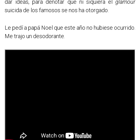
dar ideas, para denotar que ni siquiera el
glamour
suicida de los famosos se nos ha otorgado.
Le pedí a papá Noel que este año no hubiese ocurrido.
Me trajo un desodorante.