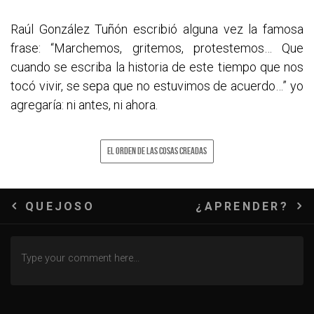
Raúl González Tuñón escribió alguna vez la famosa
frase: “Marchemos, gritemos, protestemos… Que
cuando se escriba la historia de este tiempo que nos
tocó vivir, se sepa que no estuvimos de acuerdo…” yo
agregaría: ni antes, ni ahora.
EL ORDEN DE LAS COSAS CREADAS
Navegación
QUEJOSO
¿APRENDER?
de
entradas