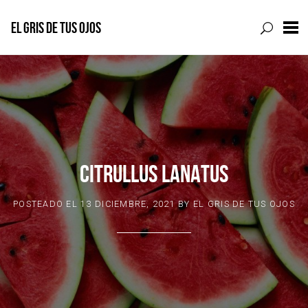
EL GRIS DE TUS OJOS
Skip
to
content
CITRULLUS LANATUS
POSTEADO EL
13 DICIEMBRE, 2021
BY
EL GRIS DE TUS OJOS