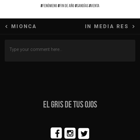
#
FENÓMENO
#
FIN DE AÑO
#
SANDÍAS
#
VENTA
Navegación
MIONCA
IN MEDIA RES
de
entradas
EL GRIS DE TUS OJOS