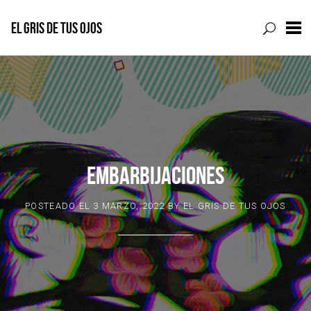
EL GRIS DE TUS OJOS
Skip
to
content
EMBARBIJACIONES
POSTEADO EL
3 MARZO, 2022
BY
EL GRIS DE TUS OJOS