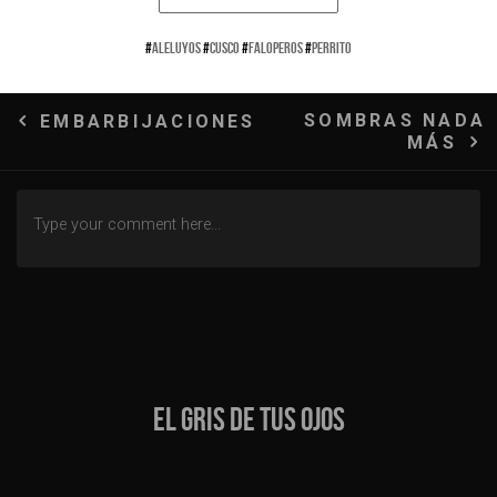
#
ALELUYOS
#
CUSCO
#
FALOPEROS
#
PERRITO
Navegación
SOMBRAS NADA
EMBARBIJACIONES
MÁS
de
entradas
EL GRIS DE TUS OJOS