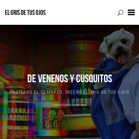
EL GRIS DE TUS OJOS
Skip
to
content
DE VENENOS Y CUSQUITOS
POSTEADO EL
25 MARZO, 2022
BY
EL GRIS DE TUS OJOS