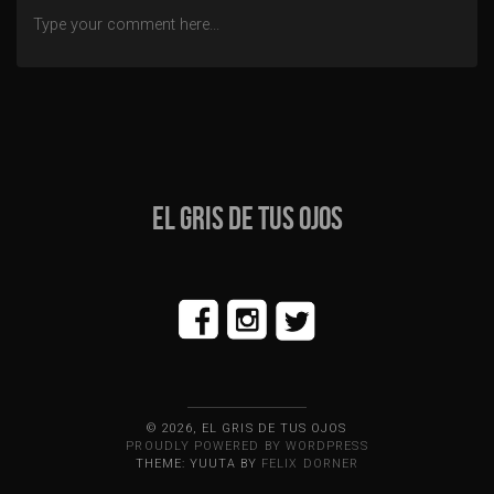
entradas
EL GRIS DE TUS OJOS
© 2026, EL GRIS DE TUS OJOS
PROUDLY POWERED BY WORDPRESS
THEME: YUUTA BY
FELIX DORNER