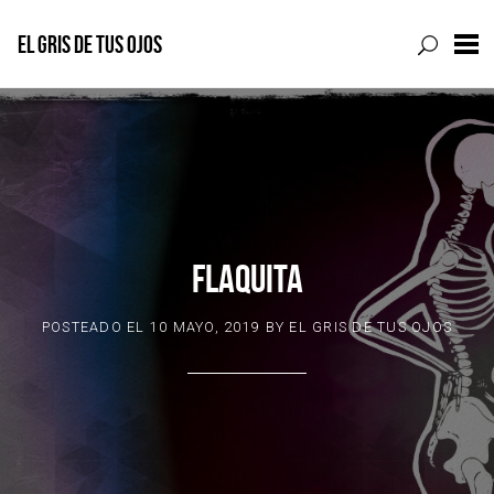
EL GRIS DE TUS OJOS
Skip
to
content
FLAQUITA
POSTEADO EL
10 MAYO, 2019
BY
EL GRIS DE TUS OJOS