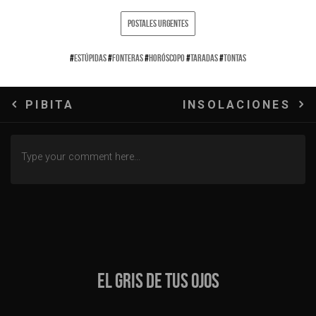
POSTALES URGENTES
#
ESTÚPIDAS
#
FONTERAS
#
HORÓSCOPO
#
TARADAS
#
TONTAS
Navegación
PIBITA
INSOLACIONES
de
entradas
EL GRIS DE TUS OJOS