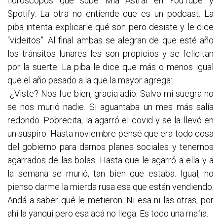
horóscopos que sube Mía Astral en YouTube y
Spotify. La otra no entiende que es un podcast. La
piba intenta explicarle qué son pero desiste y le dice
“videitos”. Al final ambas se alegran de que esté año
los tránsitos lunares les son propicios y se felicitan
por la suerte. La piba le dice que más o menos igual
que el año pasado a la que la mayor agrega:
-¿Viste? Nos fue bien, gracia adió. Salvo mí suegra no
se nos murió nadie. Si aguantaba un mes más salía
redondo. Pobrecita, la agarró el covid y se la llevó en
un suspiro. Hasta noviembre pensé que era todo cosa
del gobierno para darnos planes sociales y tenernos
agarrados de las bolas. Hasta que le agarró a ella y a
la semana se murió, tan bien que estaba. Igual, no
pienso darme la mierda rusa esa que están vendiendo.
Andá a saber qué le metieron. Ni esa ni las otras, por
ahí la yanqui pero esa acá no llega. Es todo una mafia.