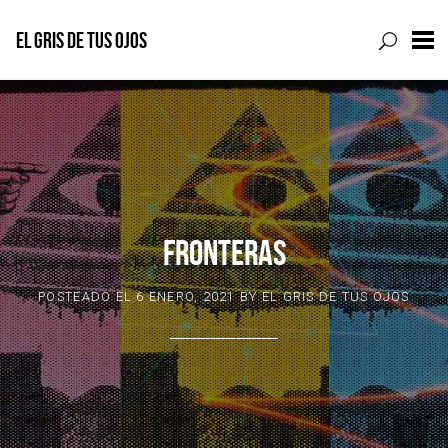
EL GRIS DE TUS OJOS
Skip
to
content
FRONTERAS
POSTEADO EL
6 ENERO, 2021
BY
EL GRIS DE TUS OJOS