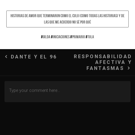
HISTORIAS DE AMOR QUE TERMINARON COMO EL CULO (COMO TODAS LAS HISTORIAS) Y DE
LAS QUE ME ACUERDO NO SÉ POR QUÉ
#
GILDA
#
INICIACIONES
#
PRIMARIO
#
TULA
Navegación
RESPONSABILIDAD
DANTE Y EL 96
AFECTIVA Y
de
FANTASMAS
entradas