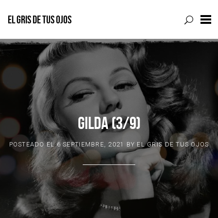
EL GRIS DE TUS OJOS
Skip
to
content
GILDA (3/9)
POSTEADO EL
6 SEPTIEMBRE, 2021
BY
EL GRIS DE TUS OJOS