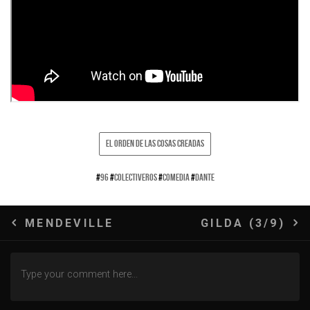
EL ORDEN DE LAS COSAS CREADAS
#
96
#
COLECTIVEROS
#
COMEDIA
#
DANTE
Navegación
MENDEVILLE
GILDA (3/9)
de
entradas