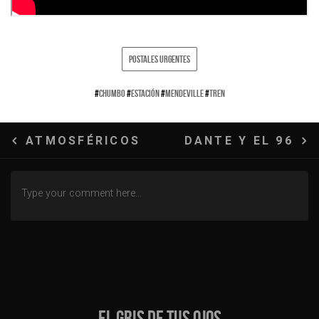
POSTALES URGENTES
#
CHUMBO
#
ESTACIÓN
#
MENDEVILLE
#
TREN
Navegación
ATMOSFÉRICOS
DANTE Y EL 96
de
entradas
EL GRIS DE TUS OJOS