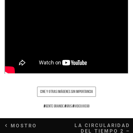
CINE Y OTRAS IMÁGENES SIN IMPORTANCIA
#
GENTE GRANDE
#
GRIS
#
VIDEOJUEGO
Navegación
LA CIRCULARIDAD
MOSTRO
DEL TIEMPO 2 –