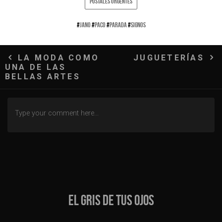
POSTALES URGENTES
#
JANO
#
PACO
#
PARADA
#
SIGNOS
Navegación
LA MODA COMO
JUGUETERÍAS
UNA DE LAS
de
BELLAS ARTES
entradas
EL GRIS DE TUS OJOS