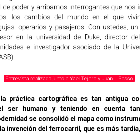
l de poder y arribamos interrogantes que nos 
s: los cambios del mundo en el que vivi
ujas, operarios y pasajeros. Con ustedes, un
fesor en la universidad de Duke, director de
idades e investigador asociado de la Univ
ASB).
Entrevista realizada junto a Yael Tejero y Juan I. Basso
 la práctica cartográfica es tan antigua c
del ser humano y teniendo en cuenta ta
odernidad se consolidó el mapa como instrume
a invención del ferrocarril, que es más tardía,