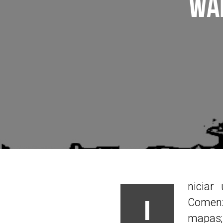
WA
niciar
I
Comenza
mapas; 