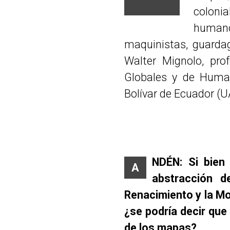
colonia
humano
maquinistas, guardag
Walter Mignolo, pro
Globales y de Human
Bolívar de Ecuador (U
NDÉN: Si bien
A
abstracción 
Renacimiento y la M
¿se podría decir que l
de los mapas?