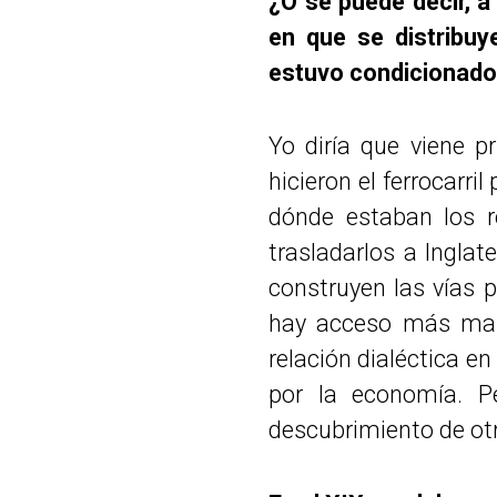
¿O se puede decir, a
en que se distribuy
estuvo condicionado 
Yo diría que viene p
hicieron el ferrocarr
dónde estaban los r
trasladarlos a Inglat
construyen las vías p
hay acceso más masi
relación dialéctica en
por la economía. P
descubrimiento de ot