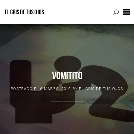
EL GRIS DE TUS OJOS
Skip
to
content
VOMITITO
POSTEADO EL
6 MARZO, 2019
BY
EL GRIS DE TUS OJOS