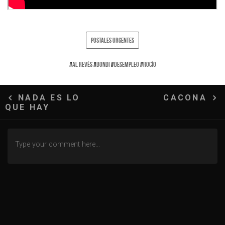
POSTALES URGENTES
#
AL REVÉS
#
BONDI
#
DESEMPLEO
#
ROCÍO
Navegación
NADA ES LO
CACONA
QUE HAY
de
entradas