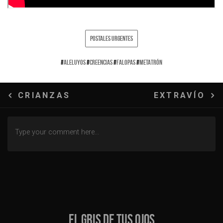
POSTALES URGENTES
#
ALELUYOS
#
CREENCIAS
#
FALOPAS
#
METATRÓN
Navegación
CRIANZAS
EXTRAVÍO
de
entradas
EL GRIS DE TUS OJOS