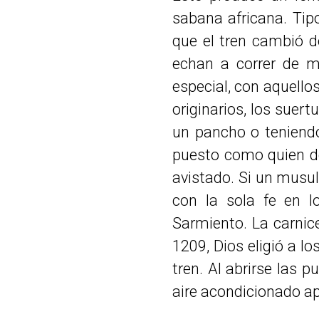
sabana africana. Tip
que el tren cambió 
echan a correr de m
especial, con aquello
originarios, los suer
un pancho o teniendo
puesto como quien de
avistado. Si un musu
con la sola fe en l
Sarmiento. La carnic
1209, Dios eligió a lo
tren. Al abrirse las 
aire acondicionado a