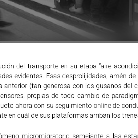
ución del transporte en su etapa “aire acondi
tades evidentes. Esas desprolijidades, amén de
a anterior (tan generosa con los gusanos del 
fensores, propias de todo cambio de paradigm
ueto ahora con su seguimiento online de condu
e en cuál de sus plataformas arriban los trene
ómeno micromigratorio semejante a las est