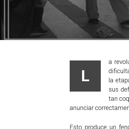
a revol
L
dificul
la etap
sus de
tan coq
anunciar correctament
Esto produce un fen