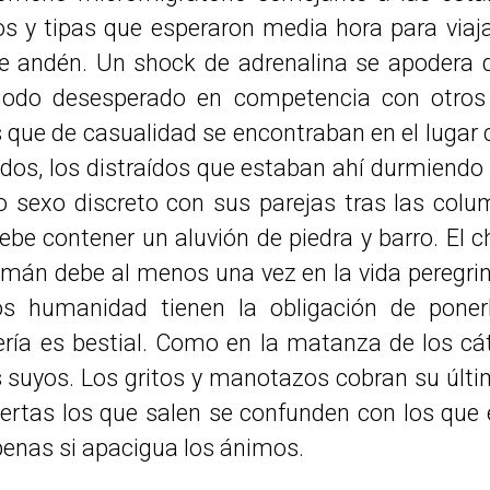
os y tipas que esperaron media hora para via
de andén. Un shock de adrenalina se apodera 
odo desesperado en competencia con otros i
s que de casualidad se encontraban en el lugar c
tudos, los distraídos que estaban ahí durmien
 sexo discreto con sus parejas tras las col
be contener un aluvión de piedra y barro. El c
lmán debe al menos una vez en la vida peregrin
os humanidad tienen la obligación de poner
ería es bestial. Como en la matanza de los cá
s suyos. Los gritos y manotazos cobran su últim
puertas los que salen se confunden con los que e
penas si apacigua los ánimos.