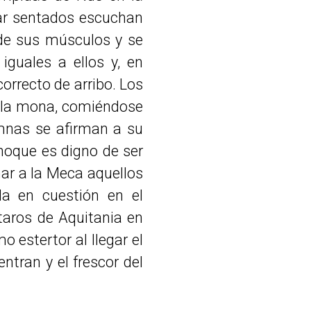
jar sentados escuchan
de sus músculos y se
guales a ellos y, en
orrecto de arribo. Los
do la mona, comiéndose
umnas se afirman a su
hoque es digno de ser
ar a la Meca aquellos
la en cuestión en el
taros de Aquitania en
o estertor al llegar el
ntran y el frescor del