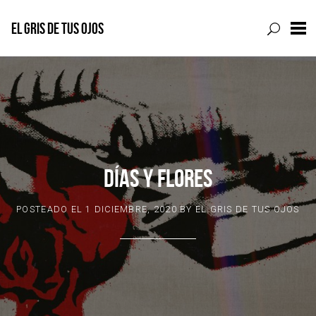
EL GRIS DE TUS OJOS
Skip
to
content
DÍAS Y FLORES
POSTEADO EL
1 DICIEMBRE, 2020
BY
EL GRIS DE TUS OJOS