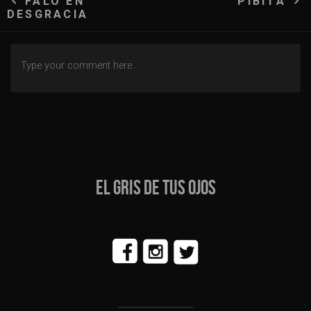
FALO EN
PIBITA
DESGRACIA
de
entradas
EL GRIS DE TUS OJOS