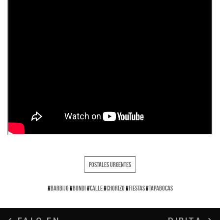
POSTALES URGENTES
#
BARBIJO
#
BONDI
#
CALLE
#
CHORIZO
#
FIESTAS
#
TAPABOCAS
Navegación