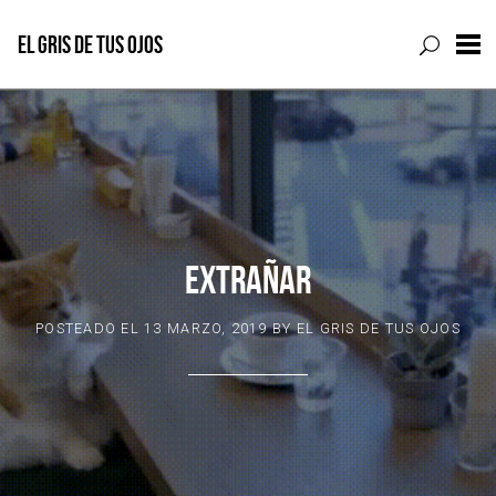
EL GRIS DE TUS OJOS
Skip
to
content
EXTRAÑAR
POSTEADO EL
13 MARZO, 2019
BY
EL GRIS DE TUS OJOS