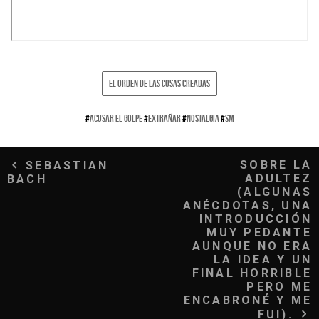
EL ORDEN DE LAS COSAS CREADAS
#
ACUSAR EL GOLPE
#
EXTRAÑAR
#
NOSTALGIA
#
SM
Navegación
SOBRE LA
SEBASTIAN
ADULTEZ
BACH
de
(ALGUNAS
ANÉCDOTAS, UNA
entradas
INTRODUCCIÓN
MUY PEDANTE
AUNQUE NO ERA
LA IDEA Y UN
FINAL HORRIBLE
PERO ME
ENCABRONÉ Y ME
FUI).