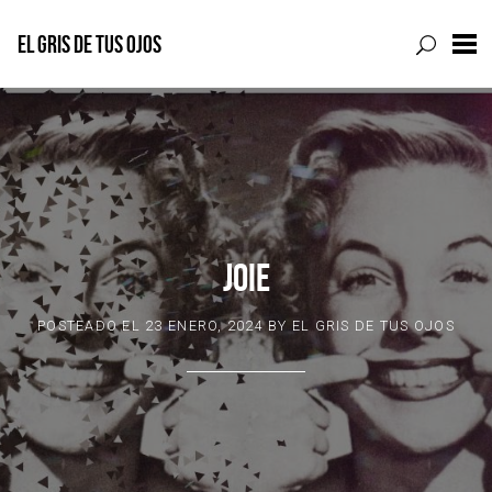
EL GRIS DE TUS OJOS
Skip
to
content
JOIE
POSTEADO EL
23 ENERO, 2024
BY
EL GRIS DE TUS OJOS