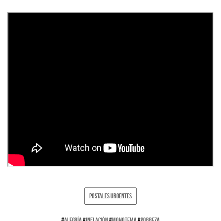
POSTALES URGENTES
#
ALEGRÍA
#
INFLACIÓN
#
MONOTEMA
#
POBREZA