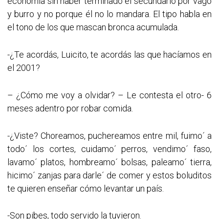
economía sin haber terminado el secundario por vago
y burro y no porque él no lo mandara. El tipo habla en
el tono de los que mascan bronca acumulada.
-¿Te acordás, Luicito, te acordás las que hacíamos en
el 2001?
– ¿Cómo me voy a olvidar? – Le contesta el otro- 6
meses adentro por robar comida.
-¿Viste? Choreamos, puchereamos entre mil, fuimo´ a
todo´ los cortes, cuidamo´ perros, vendimo´ faso,
lavamo´ platos, hombreamo´ bolsas, paleamo´ tierra,
hicimo´ zanjas para darle´ de comer y estos boluditos
te quieren enseñar cómo levantar un país.
-Son pibes, todo servido la tuvieron.