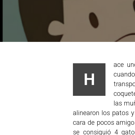
ace un
H
cuando
transp
coquet
las mu
alinearon los patos 
cara de pocos amigos
se consiguió 4 gat