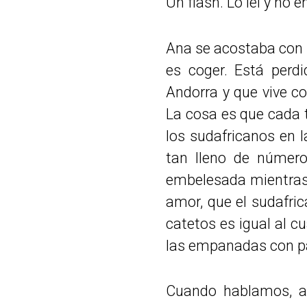
Un flash. Lo leí y no e
Ana se acostaba con u
es coger. Está per
Andorra y que vive c
La cosa es que cada 
los sudafricanos en 
tan lleno de números
embelesada mientras 
amor, que el sudafri
catetos es igual al c
las empanadas con pa
Cuando hablamos, an