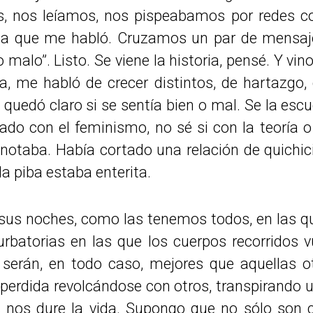
s, nos leíamos, nos pispeabamos por redes co
a que me habló. Cruzamos un par de mensajes
malo”. Listo. Se viene la historia, pensé. Y vi
ca, me habló de crecer distintos, de hartazgo,
quedó claro si se sentía bien o mal. Se la esc
do con el feminismo, no sé si con la teoría o 
 notaba. Había cortado una relación de quichic
la piba estaba enterita.
us noches, como las tenemos todos, en las que
batorias en las que los cuerpos recorridos v
 serán, en todo caso, mejores que aquellas o
perdida revolcándose con otros, transpirando u
s nos dure la vida. Supongo que no sólo son c