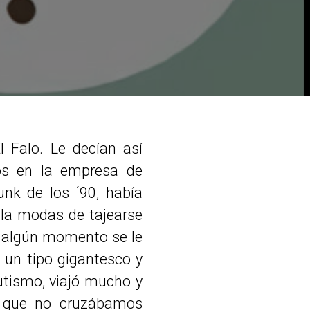
 Falo. Le decían así
os en la empresa de
nk de los ´90, había
 la modas de tajearse
n algún momento se le
 un tipo gigantesco y
utismo, viajó mucho y
 que no cruzábamos