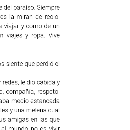
e del paraíso. Siempre
es la miran de reojo.
a viajar y como de un
 viajes y ropa. Vive
s siente que perdió el
edes, le dio cabida y
o, compañía, respeto.
staba medio estancada
ules y una melena cual
us amigas en las que
 el mundo no es vivir