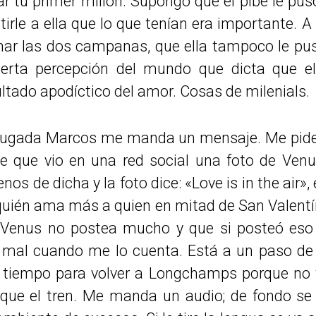
r tu primer millón. Supongo que el pibe le pus
rle a ella que lo que tenían era importante. 
char las dos campanas, que ella tampoco le pu
ierta percepción del mundo que dicta que el 
ltado apodíctico del amor. Cosas de milenials.
rugada Marcos me manda un mensaje. Me pide 
ce que vio en una red social una foto de Ve
os de dicha y la foto dice: «Love is in the air»
quién ama más a quien en mitad de San Valentí
e Venus no postea mucho y que si posteó eso
o mal cuando me lo cuenta. Está a un paso de
tiempo para volver a Longchamps porque no t
nque el tren. Me manda un audio; de fondo s