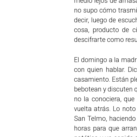
medio lejos de amasa
no supo cómo trasmiti
decir, luego de escu
cosa, producto de c
descifrarte como resu
El domingo a la mad
con quien hablar. Di
casamiento. Están plen
bebotean y discuten 
no la conociera, qu
vuelta atrás. Lo not
San Telmo, haciendo 
horas para que arra