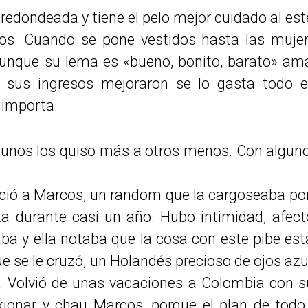
 redondeada y tiene el pelo mejor cuidado al est
os. Cuando se pone vestidos hasta las mujer
unque su lema es «bueno, bonito, barato» am
 sus ingresos mejoraron se lo gasta todo en
 importa.
 unos los quiso más a otros menos. Con alguno
ió a Marcos, un random que la cargoseaba por r
eta durante casi un año. Hubo intimidad, afect
a y ella notaba que la cosa con este pibe e
que se le cruzó, un Holandés precioso de ojos az
. Volvió de unas vacaciones a Colombia con s
xionar y chau Marcos, porque el plan de todo