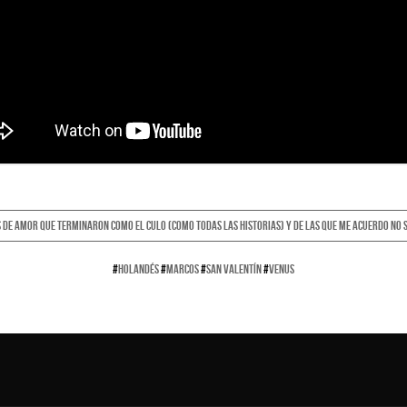
 DE AMOR QUE TERMINARON COMO EL CULO (COMO TODAS LAS HISTORIAS) Y DE LAS QUE ME ACUERDO NO 
#
HOLANDÉS
#
MARCOS
#
SAN VALENTÍN
#
VENUS