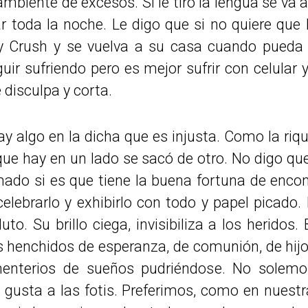
mbiente de excesos. Si le tiro la lengua se va a 
r toda la noche. Le digo que si no quiere que
dy Crush y se vuelva a su casa cuando pueda 
guir sufriendo pero es mejor sufrir con celula
 disculpa y corta.
 algo en la dicha que es injusta. Como la riq
que hay en un lado se sacó de otro. No digo q
amado si es que tiene la buena fortuna de encon
elebrarlo y exhibirlo con todo y papel picado.
o. Su brillo ciega, invisibiliza a los heridos.
s henchidos de esperanza, de comunión, de hijo
enterios de sueños pudriéndose. No solemos
usta a las fotis. Preferimos, como en nuestra 