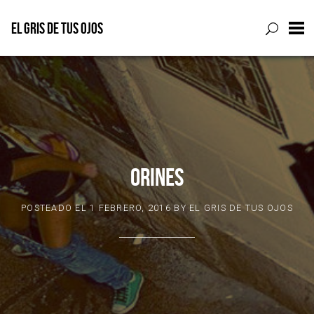
EL GRIS DE TUS OJOS
Skip
to
content
ORINES
POSTEADO EL
1 FEBRERO, 2016
BY
EL GRIS DE TUS OJOS