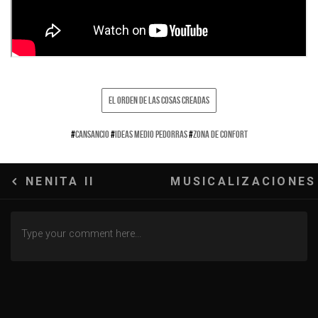
EL ORDEN DE LAS COSAS CREADAS
#
CANSANCIO
#
IDEAS MEDIO PEDORRAS
#
ZONA DE CONFORT
Navegación
NENITA II
MUSICALIZACIONES
de
entradas