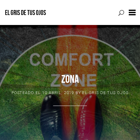
EL GRIS DE TUS OJOS
Skip
to
content
ZONA
POSTEADO EL
10 ABRIL, 2019
BY
EL GRIS DE TUS OJOS