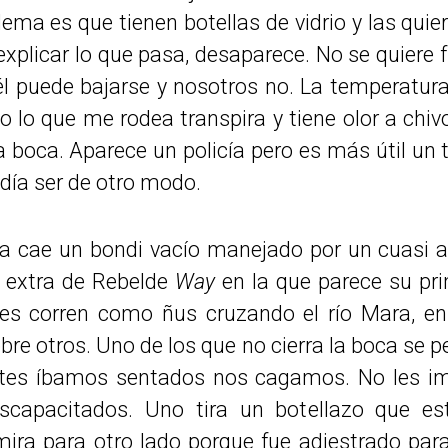
lema es que tienen botellas de vidrio y las qui
e explicar lo que pasa, desaparece. No se quiere
 él puede bajarse y nosotros no. La temperatur
 lo que me rodea transpira y tiene olor a chiv
la boca. Aparece un policía pero es más útil un
odía ser de otro modo.
a cae un bondi vacío manejado por un cuasi a
 extra de Rebelde
Way
en la que parece su pr
s corren como ñus cruzando el río Mara, en 
re otros. Uno de los que no cierra la boca se 
ntes íbamos sentados nos cagamos. No les imp
scapacitados. Uno tira un botellazo que es
 mira para otro lado porque fue adiestrado pa