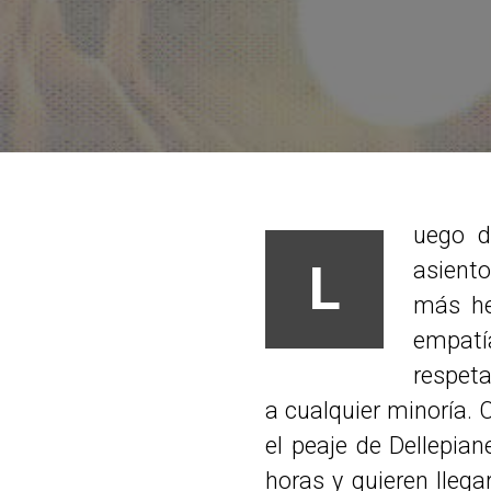
uego d
L
asient
más he
empatí
respeta
a cualquier minoría. 
el peaje de Dellepian
horas y quieren llegar