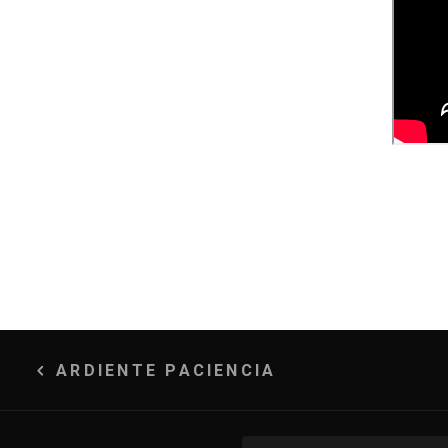
Navegación
ARDIENTE PACIENCIA
de