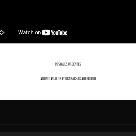
POSTALES URGENTES
#
BONDI
#
CALOR
#
CUCARACHAS
#
NEGRITUD