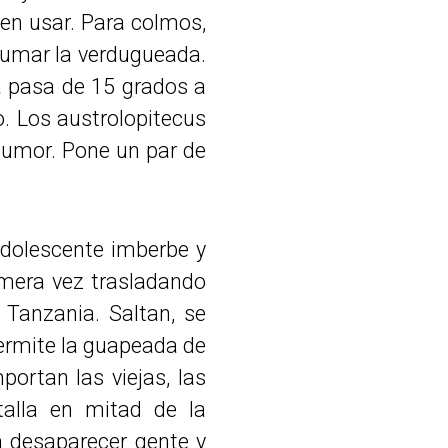
eren usar. Para colmos,
 fumar la verdugueada.
a pasa de 15 grados a
o. Los austrolopitecus
 tumor. Pone un par de
dolescente imberbe y
imera vez trasladando
Tanzania. Saltan, se
permite la guapeada de
ortan las viejas, las
talla en mitad de la
ra desaparecer gente y