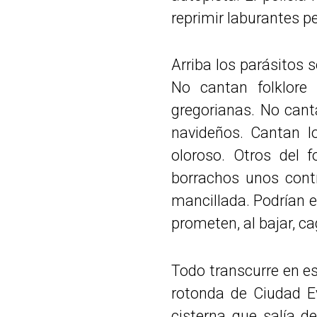
reprimir laburantes p
Arriba los parásitos 
No cantan folklore
gregorianas. No cant
navideños. Cantan 
oloroso. Otros del 
borrachos unos cont
mancillada. Podrían e
prometen, al bajar, c
Todo transcurre en e
rotonda de Ciudad E
cisterna que salía d