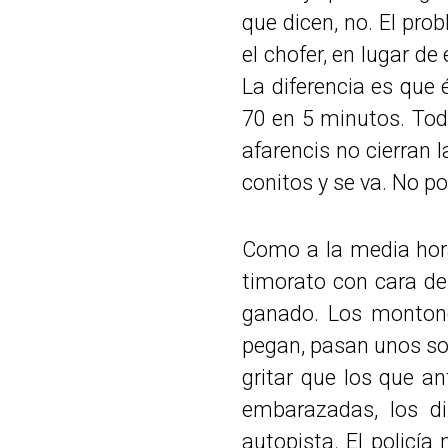
que dicen, no. El prob
el chofer, en lugar d
La diferencia es que
70 en 5 minutos. Todo
afarencis no cierran 
conitos y se va. No p
Como a la media hor
timorato con cara de
ganado. Los montone
pegan, pasan unos sob
gritar que los que a
embarazadas, los di
autopista. El policía