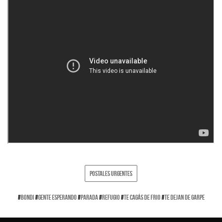
POSTALES URGENTES
#
BONDI
#
GENTE ESPERANDO
#
PARADA
#
REFUGIO
#
TE CAGÁS DE FRIO
#
TE DEJAN DE GARPE