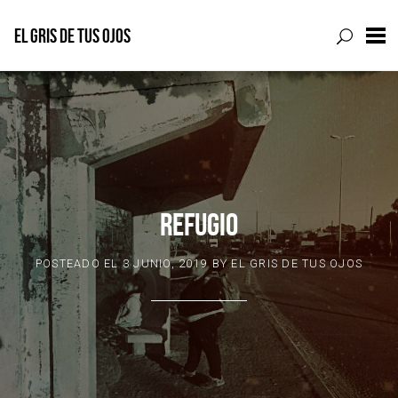
EL GRIS DE TUS OJOS
Skip
to
content
REFUGIO
POSTEADO EL
3 JUNIO, 2019
BY
EL GRIS DE TUS OJOS